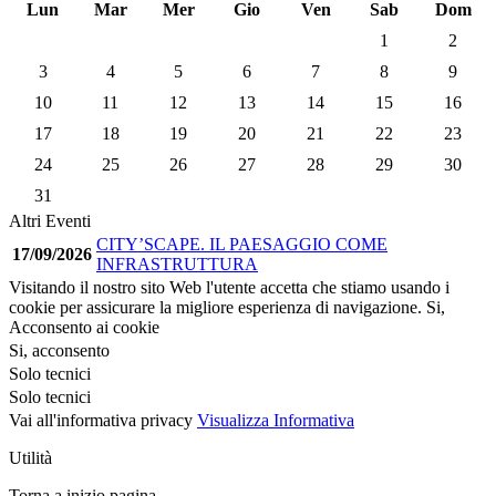
Lun
Mar
Mer
Gio
Ven
Sab
Dom
1
2
3
4
5
6
7
8
9
10
11
12
13
14
15
16
17
18
19
20
21
22
23
24
25
26
27
28
29
30
31
Altri Eventi
CITY’SCAPE. IL PAESAGGIO COME
17/09/2026
INFRASTRUTTURA
Visitando il nostro sito Web l'utente accetta che stiamo usando i
cookie per assicurare la migliore esperienza di navigazione.
Si,
Acconsento ai cookie
Si, acconsento
Solo tecnici
Solo tecnici
Vai all'informativa privacy
Visualizza Informativa
Utilità
Torna a inizio pagina