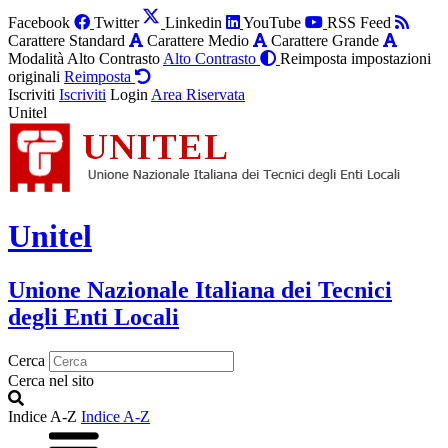
Facebook
Twitter
Linkedin
YouTube
RSS Feed
Carattere Standard
Carattere Medio
Carattere Grande
Modalità Alto Contrasto
Alto Contrasto
Reimposta impostazioni
originali
Reimposta
Iscriviti
Iscriviti
Login
Area Riservata
Unitel
Unitel
Unione Nazionale Italiana dei Tecnici
degli Enti Locali
Cerca
Cerca nel sito
Indice A-Z
Indice A-Z