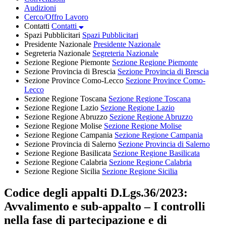
Audizioni
Cerco/Offro Lavoro
Contatti
Contatti
Spazi Pubblicitari
Spazi Pubblicitari
Presidente Nazionale
Presidente Nazionale
Segreteria Nazionale
Segreteria Nazionale
Sezione Regione Piemonte
Sezione Regione Piemonte
Sezione Provincia di Brescia
Sezione Provincia di Brescia
Sezione Province Como-Lecco
Sezione Province Como-
Lecco
Sezione Regione Toscana
Sezione Regione Toscana
Sezione Regione Lazio
Sezione Regione Lazio
Sezione Regione Abruzzo
Sezione Regione Abruzzo
Sezione Regione Molise
Sezione Regione Molise
Sezione Regione Campania
Sezione Regione Campania
Sezione Provincia di Salerno
Sezione Provincia di Salerno
Sezione Regione Basilicata
Sezione Regione Basilicata
Sezione Regione Calabria
Sezione Regione Calabria
Sezione Regione Sicilia
Sezione Regione Sicilia
Codice degli appalti D.Lgs.36/2023:
Avvalimento e sub-appalto – I controlli
nella fase di partecipazione e di