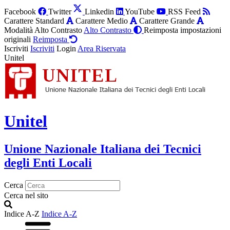
Facebook
Twitter
Linkedin
YouTube
RSS Feed
Carattere Standard
Carattere Medio
Carattere Grande
Modalità Alto Contrasto
Alto Contrasto
Reimposta impostazioni
originali
Reimposta
Iscriviti
Iscriviti
Login
Area Riservata
Unitel
Unitel
Unione Nazionale Italiana dei Tecnici
degli Enti Locali
Cerca
Cerca nel sito
Indice A-Z
Indice A-Z