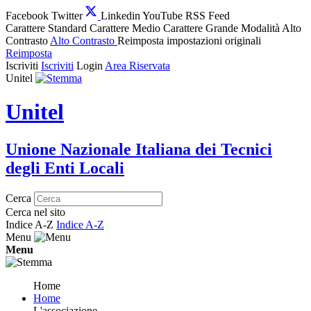
Facebook
Twitter
Linkedin
YouTube
RSS Feed
Carattere Standard
Carattere Medio
Carattere Grande
Modalità Alto
Contrasto
Alto Contrasto
Reimposta impostazioni originali
Reimposta
Iscriviti
Iscriviti
Login
Area Riservata
Unitel
Unitel
Unione Nazionale Italiana dei Tecnici
degli Enti Locali
Cerca
Cerca nel sito
Indice A-Z
Indice A-Z
Menu
Menu
Home
Home
L'associazione